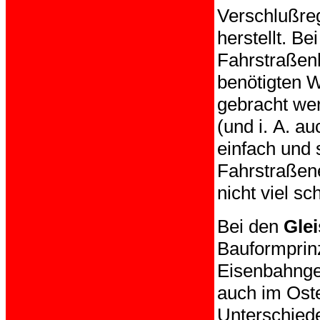
Verschlußreg
herstellt. B
Fahrstraßen
benötigten W
gebracht wer
(und i. A. au
einfach und 
Fahrstraßene
nicht viel sc
Bei den
Glei
Bauformprinz
Eisenbahnge
auch im Oste
Unterschiede