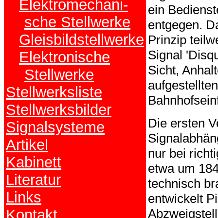
Elektromechani-
ein Bediens
sche Stellwerke
entgegen. Da
Gleisbildstellwerke
Prinzip teilw
Signal 'Disq
Elektronische
Sicht, Anhal
Stellwerke
aufgestellte
Stellwerksliste
Bahnhofseinf
Stellwerksbilder
Die ersten V
Signalsysteme
Signalabhängi
Artikel
nur bei rich
Kabinett
etwa um 1840
Literatur
technisch b
Links
entwickelt P
Abzweigstel
Kontakt