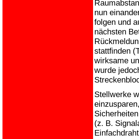
Raumabstand
nun einander
folgen und a
nächsten Bet
Rückmeldung
stattfinden 
wirksame un
wurde jedoch
Streckenblo
Stellwerke 
einzusparen,
Sicherheiten
(z. B. Signa
Einfachdrah