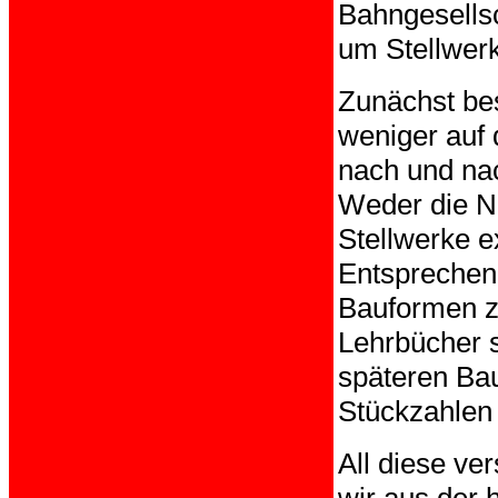
Bahngesellsc
um Stellwer
Zunächst bes
weniger auf 
nach und na
Weder die N
Stellwerke e
Entsprechend
Bauformen zu
Lehrbücher s
späteren Bau
Stückzahlen 
All diese ve
wir aus der 