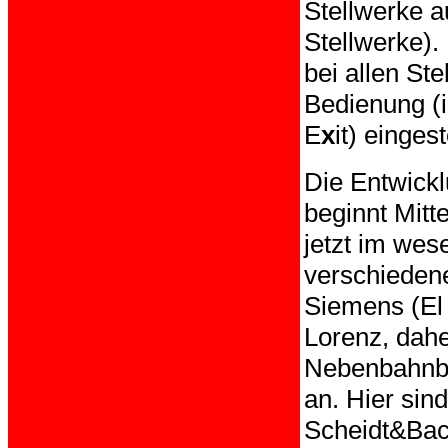
Stellwerke a
Stellwerke)
bei allen St
Bedienung (i
E
x
it) eingest
Die Entwick
beginnt Mitt
jetzt im wes
verschieden
Siemens (El 
Lorenz, dahe
Nebenbahnbe
an. Hier sin
Scheidt&Bac