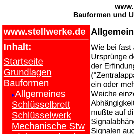
www.s
Bauformen und U
www.stellwerke.de
Allgemei
Inhalt:
Wie bei fast
Ursprünge de
Startseite
der Erfindun
Grundlagen
("Zentralapp
Bauformen
ein oder meh
Allgemeines
Weiche einze
Abhängigkeit
Schlüsselbrett
mußte auf di
Schlüsselwerk
Signalabhäng
Mechanische Stw
Signalen auc