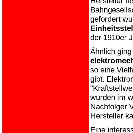
Hersteller f
Bahngesells
gefordert w
Einheitsste
der 1910er J
Ähnlich ging
elektromec
so eine Viel
gibt. Elektr
"Kraftstellw
wurden im w
Nachfolger V
Hersteller k
Eine intere