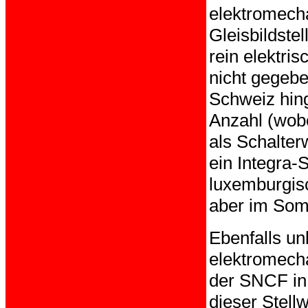
elektromech
Gleisbildste
rein elektri
nicht gegeben
Schweiz hin
Anzahl (wobe
als Schalte
ein Integra-
luxemburgis
aber im Som
Ebenfalls un
elektromech
der SNCF in 
dieser Stell