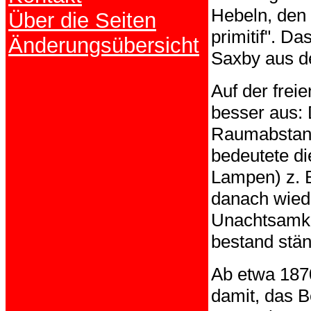
Hebeln, den 
Über die Seiten
primitif". D
Änderungsübersicht
Saxby aus de
Auf der freie
besser aus: 
Raumabstand
bedeutete di
Lampen) z. B
danach wiede
Unachtsamke
bestand stän
Ab etwa 187
damit, das B