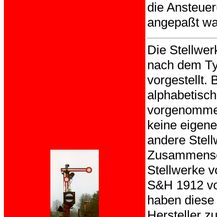
die Ansteue
angepaßt wa
Die Stellwer
nach dem Ty
vorgestellt.
alphabetisch
vorgenommen
keine eigene
andere Stell
Zusammensch
Stellwerke v
S&H 1912 vo
haben diese 
Hersteller z